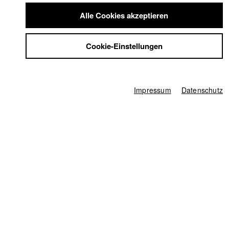
Summer School
Alle Cookies akzeptieren
Jobs
Info / Vita
Kontakt
Cookie-Einstellungen
StuBistroMensa
Abteilung VII Kamera seit 2018
Datenschutzerklärung
Datensicherheit
Links / Referenzen
Impressum
Impressum
Datenschutz
https://www.florianberwanger.com
Filme in der HFF Datenbank
2024 Don Juicy
Regie: Diego Oliva Tejeda/ HFF München
(Hochschule für Fernsehen und Film)
2023 Lars will nicht mehr
Regie: Maurice Teepe/ Gioma Film
2023 I See Them Bloom
Regie: Nikita (Mykyta) Gibalenko/
HFF München (Hochschule für Fernsehen und Film)
2023 Body Swap
Regie: David Hacke/ HFF München