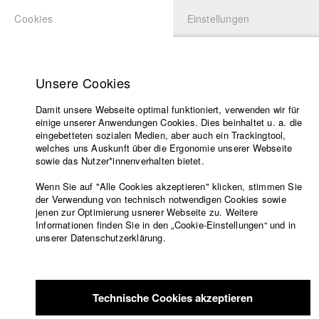
Cookies
Einstellungen
BEWERBUNG
LOGIN
Startseite
Hochschule
Unsere Cookies
Lehrangebot
Damit unsere Webseite optimal funktioniert, verwenden wir für
Lehrende
einige unserer Anwendungen Cookies. Dies beinhaltet u. a. die
Filme
eingebetteten sozialen Medien, aber auch ein Trackingtool,
welches uns Auskunft über die Ergonomie unserer Webseite
Presse
sowie das Nutzer*innenverhalten bietet.
Freundeskreis
Wenn Sie auf "Alle Cookies akzeptieren" klicken, stimmen Sie
Service
der Verwendung von technisch notwendigen Cookies sowie
jenen zur Optimierung usnerer Webseite zu. Weitere
Informationen finden Sie in den „Cookie-Einstellungen“ und in
unserer Datenschutzerklärung.
Englisch
Startseite
Facebook
Bewerbung
Übersicht
meineHFF
Portfolio
Kontakt
Vorlesungsverzeichnis
Technische Cookies akzeptieren
Code of
Florian Berwanger
Conduct
Abt. VII - Kamera