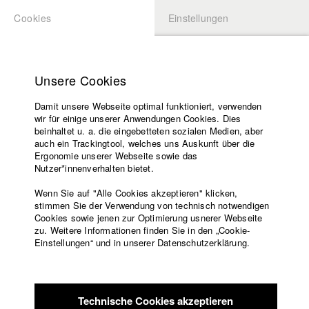
Cookies
Einstellungen
BEWERBUNG
LOGIN
Startseite
Hochschule
Unsere Cookies
Lehrangebot
Damit unsere Webseite optimal funktioniert, verwenden
Lehrende
wir für einige unserer Anwendungen Cookies. Dies
Filme
beinhaltet u. a. die eingebetteten sozialen Medien, aber
auch ein Trackingtool, welches uns Auskunft über die
Presse
Ergonomie unserer Webseite sowie das
Freundeskreis
Nutzer*innenverhalten bietet.
Lehrangebot
Service
Wenn Sie auf "Alle Cookies akzeptieren" klicken,
stimmen Sie der Verwendung von technisch notwendigen
Medienwissenschaft – Abt. I
Cookies sowie jenen zur Optimierung usnerer Webseite
zu. Weitere Informationen finden Sie in den „Cookie-
Die Abteilung I
Medienwissenschaft
befasst sich mit der
Englisch
Startseite
Einstellungen“ und in unserer Datenschutzerklärung.
Geschichte, der Analyse und der Theorie von Film und
Facebook
Bewerbung
Fernsehen.
Kontakt
Vorlesungsverzeichnis
Code of
Geschichte, Analyse, Theorie – das sind die Grundlagen
Technische Cookies akzeptieren
Conduct