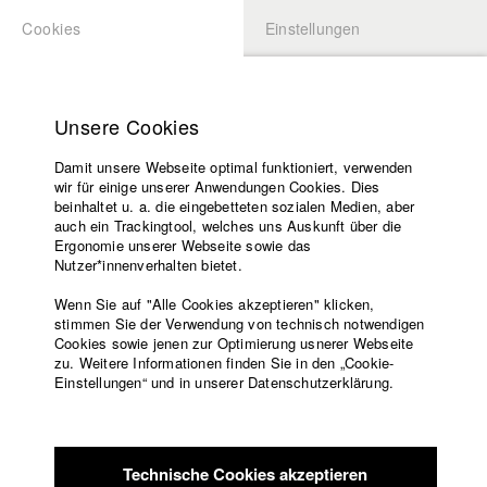
Cookies
Einstellungen
BEWERBUNG
LOGIN
Startseite
Hochschule
Unsere Cookies
Lehrangebot
Play
Damit unsere Webseite optimal funktioniert, verwenden
Lehrende
wir für einige unserer Anwendungen Cookies. Dies
Filme
Video
beinhaltet u. a. die eingebetteten sozialen Medien, aber
auch ein Trackingtool, welches uns Auskunft über die
Presse
Ergonomie unserer Webseite sowie das
Freundeskreis
zurück zur Übersicht
Kontakt Filmemacher
Nutzer*innenverhalten bietet.
Service
Datenbankeintrag
Wenn Sie auf "Alle Cookies akzeptieren" klicken,
stimmen Sie der Verwendung von technisch notwendigen
Cookies sowie jenen zur Optimierung usnerer Webseite
The Door of Return
zu. Weitere Informationen finden Sie in den „Cookie-
Englisch
Startseite
Einstellungen“ und in unserer Datenschutzerklärung.
Facebook
Bewerbung
Ein Call & Response zwischen 2020 und 2440. Erzählt aus der
Kontakt
Vorlesungsverzeichnis
Perspektive von acht Schwarzen Frauen, die durch ihren
Code of
unermüdlichen und endlosen Kampf gegen Rassismus
Technische Cookies akzeptieren
Conduct
verbunden sind.