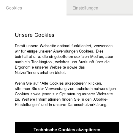
Cookies
Einstellungen
BEWERBUNG
LOGIN
Startseite
Hochschule
Unsere Cookies
Lehrangebot
Play
Damit unsere Webseite optimal funktioniert, verwenden
Lehrende
wir für einige unserer Anwendungen Cookies. Dies
Filme
Video
beinhaltet u. a. die eingebetteten sozialen Medien, aber
auch ein Trackingtool, welches uns Auskunft über die
Presse
Ergonomie unserer Webseite sowie das
Freundeskreis
Nutzer*innenverhalten bietet.
zurück zur Übersicht
Datenbankeintrag
Service
Wenn Sie auf "Alle Cookies akzeptieren" klicken,
stimmen Sie der Verwendung von technisch notwendigen
Don Juicy
Cookies sowie jenen zur Optimierung usnerer Webseite
zu. Weitere Informationen finden Sie in den „Cookie-
Englisch
Startseite
Einstellungen“ und in unserer Datenschutzerklärung.
Jorge und sein Sohn Emil müssen als Kellner auf der
Facebook
Bewerbung
Geburtstagsparty seines exzentrischen Chefs aushelfen.Was
Kontakt
Vorlesungsverzeichnis
zunächst wie eine harmlose Veranstaltung aussieht, entwickelt
Code of
sich schnell zu einer saftigen Geschichte mit finsteren
Technische Cookies akzeptieren
Conduct
Absichten... ¡Ay Caramba!