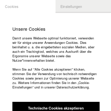
Cookies
Einstellungen
BEWERBUNG
LOGIN
Startseite
Hochschule
Unsere Cookies
Lehrangebot
Damit unsere Webseite optimal funktioniert, verwenden
Lehrende
Studierende / Alumni
wir für einige unserer Anwendungen Cookies. Dies
Filme
beinhaltet u. a. die eingebetteten sozialen Medien, aber
auch ein Trackingtool, welches uns Auskunft über die
Presse
Ergonomie unserer Webseite sowie das
Katharina Ludwig
Freundeskreis
Nutzer*innenverhalten bietet.
Service
Wenn Sie auf "Alle Cookies akzeptieren" klicken,
Abt. III - Kino- und Fernsehfilm |
Jahrgang 2007
stimmen Sie der Verwendung von technisch notwendigen
Cookies sowie jenen zur Optimierung usnerer Webseite
zu. Weitere Informationen finden Sie in den „Cookie-
Englisch
Startseite
Einstellungen“ und in unserer Datenschutzerklärung.
Moritz Hoffmann
Facebook
Bewerbung
Kontakt
Vorlesungsverzeichnis
Abt. III - Kino- und Fernsehfilm |
Jahrgang 2021
Code of
Technische Cookies akzeptieren
Conduct