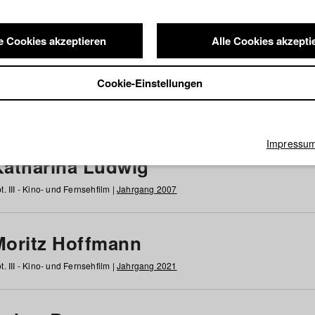
e Cookies akzeptieren
Alle Cookies akzepti
nde / Alumni
Cookie-Einstellungen
g
h
i
j
k
l
m
n
o
p
q
r
s
t
u
v
w
x
y
z
Alle
Impressu
Katharina Ludwig
t. III - Kino- und Fernsehfilm |
Jahrgang 2007
Moritz Hoffmann
t. III - Kino- und Fernsehfilm |
Jahrgang 2021