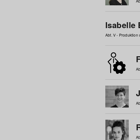
Ab
Isabelle
Abt. V - Produktion
F
Ab
Ab
Ab