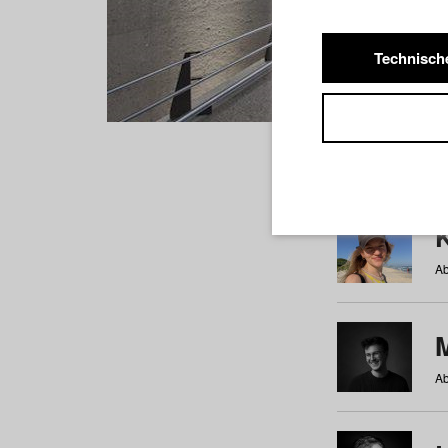
Technisch
Studiere
a
b
c
d
e
f
Ab
Ab