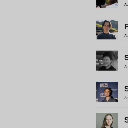
Ab
Ab
Ab
S
Ab