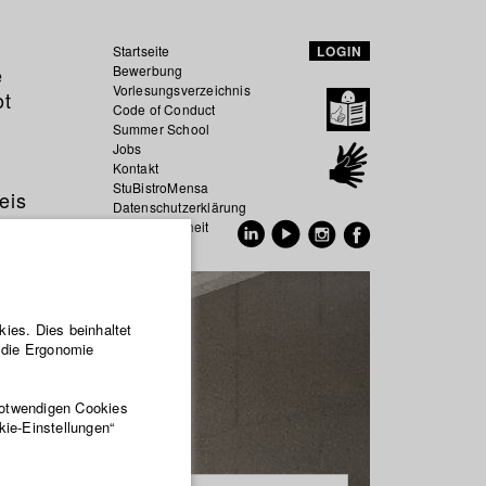
Startseite
LOGIN
e
Bewerbung
Vorlesungsverzeichnis
ot
Code of Conduct
Summer School
Jobs
Kontakt
StuBistroMensa
eis
Datenschutzerklärung
Datensicherheit
EN
DE
ies. Dies beinhaltet
r die Ergonomie
notwendigen Cookies
kie-Einstellungen“