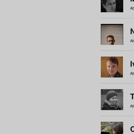
Ab
N
Ab
Ab
Ab