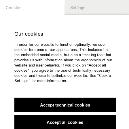
Cookies
Settings
APPLICATION
LOGIN
Home
Study programs
Our cookies
Members Overview
myHFF
Faculty
In order for our website to function optimally, we use
Films
Carla Muresan
cookies for some of our applications. This includes i.a.
Press
the embedded social media, but also a tracking tool that
Dept. VII - Cinematography
provides us with information about the ergonomics of our
Sponsors
website and user behavior. If you click on "Accept all
Service
cookies", you agree to the use of technically necessary
Filmography (HFF DB)
cookies and those to optimize our website. See "Cookie
Settings" for more information.
2024 As in Heaven so on Earth
Director: Daria Kuschev/
English
Home
Michael Kalb Filmproduktion
Facebook
Application
2022 Clowns Elegie
Director: Daria Kuschev/ HFF München
(Hochschule für Fernsehen und Film)
Accept technical cookies
Contact
University
2018 The Wait
Director: Karin Becker/ Tellux Next GmbH, ZDF
calendar
- Das kleine Fernsehspiel
nav_main_code_of_conduct
Accept all cookies
2016 Grundrauschen
Director: Friedrich Rackwitz/ Meku Film
Summer School