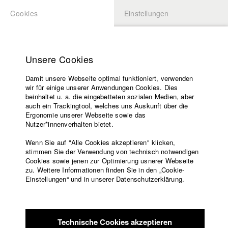
Cookies
Einstellungen
BEWERBUNG
LOGIN
Startseite
Hochschule
Unsere Cookies
Lehrangebot
Damit unsere Webseite optimal funktioniert, verwenden
Lehrende
wir für einige unserer Anwendungen Cookies. Dies
Filme
beinhaltet u. a. die eingebetteten sozialen Medien, aber
auch ein Trackingtool, welches uns Auskunft über die
Presse
Ergonomie unserer Webseite sowie das
Freundeskreis
Nutzer*innenverhalten bietet.
zurück zur Übersicht
Datenbankeintrag
Service
Wenn Sie auf "Alle Cookies akzeptieren" klicken,
stimmen Sie der Verwendung von technisch notwendigen
Think of something beautiful
Cookies sowie jenen zur Optimierung usnerer Webseite
zu. Weitere Informationen finden Sie in den „Cookie-
Englisch
Startseite
Einstellungen“ und in unserer Datenschutzerklärung.
Durch Fotografie, Poesie, Performance-Kunst und Mixed-
Facebook
Bewerbung
Martial-Arts lebt die Protagonistin Fungi ihre Freiheit aus, ihre
Kontakt
Vorlesungsverzeichnis
Innenwelt auszudrücken. Im Gegensatz dazu führt ihre Mutter
Code of
ihren eigenen Laden. Darin hat sie sich Routine und Stabilität
Technische Cookies akzeptieren
Conduct
hart erarbeitet. Ihre Begegnungen zeigen, wie unterschiedlich