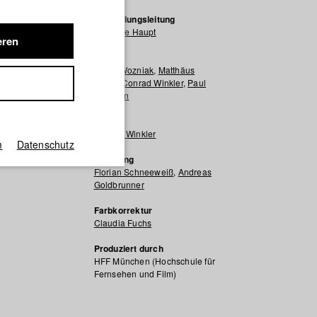
Herstellungsleitung
Christine Haupt
eren
Schnitt
Agata Wozniak
,
Matthäus
Wörle
,
Conrad Winkler
,
Paul
Scholten
Ton
Conrad Winkler
m
Datenschutz
Mischung
Florian Schneeweiß
,
Andreas
Goldbrunner
Farbkorrektur
Claudia Fuchs
Produziert durch
HFF München (Hochschule für
Fernsehen und Film)