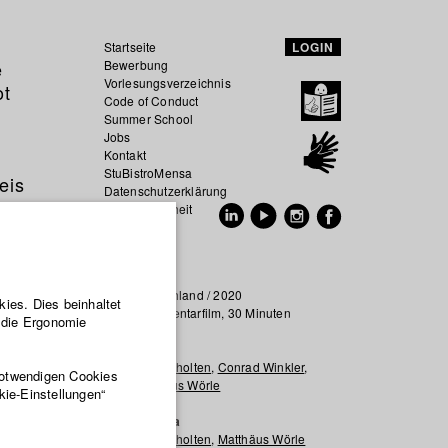
Startseite
LOGIN
e
Bewerbung
Vorlesungsverzeichnis
ot
Code of Conduct
Summer School
Jobs
Kontakt
StuBistroMensa
eis
Datenschutzerklärung
Datensicherheit
EN
DE
Deutschland / 2020
ies. Dies beinhaltet
Dokumentarfilm, 30 Minuten
r die Ergonomie
alisierten
hnen
Regie
Paul Scholten
,
Conrad Winkler
,
e einem
notwendigen Cookies
Matthäus Wörle
kie-Einstellungen“
Kamera
Paul Scholten
,
Matthäus Wörle