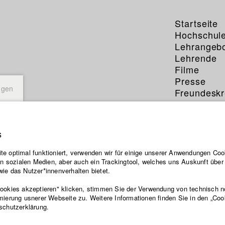
Startseite
Hochschul
Lehrangeb
Lehrende
Filme
Presse
ngen
Freundeskr
Service
s
e optimal funktioniert, verwenden wir für einige unserer Anwendungen Cook
ten sozialen Medien, aber auch ein Trackingtool, welches uns Auskunft übe
ntainerschiffe stehen für den sich ausweitenden Luxus unserer glob
ie das Nutzer*innenverhalten bietet.
 der auf dem Rücken weniger Seeleute ausgetragen wird. Viele von i
Philippinen. Schlecht bezahlt und pausenlos arbeitend, gehören si
Cookies akzeptieren" klicken, stimmen Sie der Verwendung von technisch 
 System an.
mierung usnerer Webseite zu. Weitere Informationen finden Sie in den „Coo
schutzerklärung.