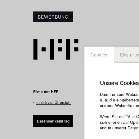
BEWERBUNG
Cookies
Einstellu
Unsere Cookie
Sealand
Filme der HFF
Damit unsere Webseit
u. a. die eingebette
Immer größere Co
zurück zur Übersicht
unserer Webseite sow
Welt. Ein Luxus,
stammen von den 
Wenn Sie auf "Alle 
Datenbankeintrag
ausbeuterischen
sowie jenen zur Opti
und in unserer Daten