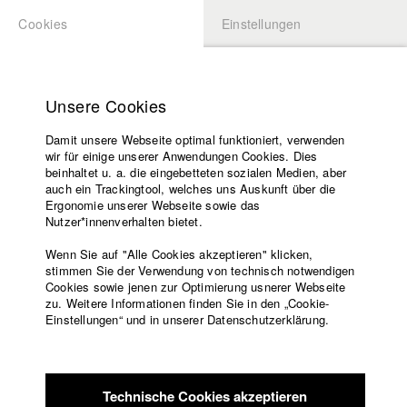
Cookies
Einstellungen
BEWERBUNG
LOGIN
Startseite
Hochschule
Unsere Cookies
Lehrangebot
Damit unsere Webseite optimal funktioniert, verwenden
Lehrende
wir für einige unserer Anwendungen Cookies. Dies
Filme
beinhaltet u. a. die eingebetteten sozialen Medien, aber
auch ein Trackingtool, welches uns Auskunft über die
Presse
Ergonomie unserer Webseite sowie das
Freundeskreis
zurück zur Übersicht
Kontakt Filmemacher
Nutzer*innenverhalten bietet.
Service
Datenbankeintrag
Wenn Sie auf "Alle Cookies akzeptieren" klicken,
stimmen Sie der Verwendung von technisch notwendigen
Cookies sowie jenen zur Optimierung usnerer Webseite
Hörst du, Mutter?
zu. Weitere Informationen finden Sie in den „Cookie-
Englisch
Startseite
Einstellungen“ und in unserer Datenschutzerklärung.
Facebook
Bewerbung
Eine kurdische Frau wird zu sechs Jahren Hausarrest in
Kontakt
Vorlesungsverzeichnis
einem türkischen Dorf verurteilt. Ihr älterer Sohn wird zu ihrem
Code of
unfreiwilligen Gefängniswärter. Im Konflikt mit zwei
Technische Cookies akzeptieren
Conduct
Autoritäten, seiner Mutter und der Polizei, sieht er sich mit