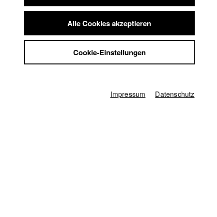
seinen eigenen Grenzen konfrontiert.
Summer School
Jobs
Alle Cookies akzeptieren
Kontakt
Clermont-Ferrand International Short Film Festival
//
2019
StuBistroMensa
Nominierung in der Kategorie International Competition
Cookie-Einstellungen
Datenschutzerklärung
Datensicherheit
Tampere International Short Film Festival
//
2019
Impressum
Nominierung in der Kategorie International Competition
Impressum
Datenschutz
Filmfest Dresden || Internationales Festival für
Animations- und Kurzfilm
//
2019
Preis in der Kategorie Goldener Reiter - Bester Kurzspielfilm
Nationaler Wettbewerb
Regensburger Kurzfilmwoche
//
2019
Nominierung in der Kategorie Deutscher Wettbewerb
Brussels Short Film Festival
//
2019