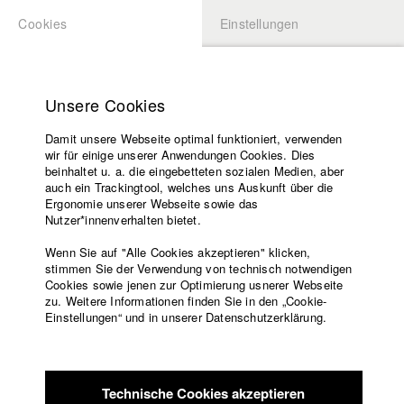
Cookies
Einstellungen
BEWERBUNG
LOGIN
Startseite
Hochschule
Unsere Cookies
Lehrangebot
Play
Damit unsere Webseite optimal funktioniert, verwenden
Lehrende
wir für einige unserer Anwendungen Cookies. Dies
Filme
Video
beinhaltet u. a. die eingebetteten sozialen Medien, aber
auch ein Trackingtool, welches uns Auskunft über die
Presse
Ergonomie unserer Webseite sowie das
Freundeskreis
zurück zur Übersicht
Kontakt Filmemacher
Nutzer*innenverhalten bietet.
Service
Datenbankeintrag
Wenn Sie auf "Alle Cookies akzeptieren" klicken,
stimmen Sie der Verwendung von technisch notwendigen
Cookies sowie jenen zur Optimierung usnerer Webseite
Hero²
zu. Weitere Informationen finden Sie in den „Cookie-
Englisch
Startseite
Einstellungen“ und in unserer Datenschutzerklärung.
Facebook
Bewerbung
Synopsis „Hero²“
Kontakt
Vorlesungsverzeichnis
Code of
Logline: Sophie und Manuel fahren aufs Land nach
Technische Cookies akzeptieren
Conduct
Niederösterreich. Im Haus von Manuels Großeltern mit seiner