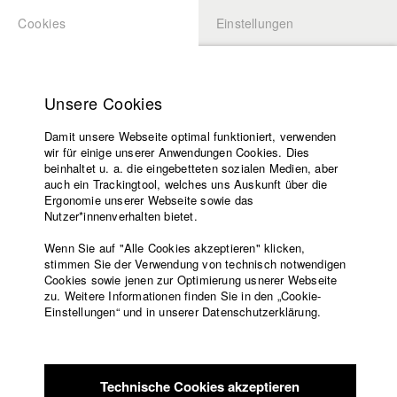
Cookies
Einstellungen
BEWERBUNG
LOGIN
Startseite
Hochschule
Unsere Cookies
Lehrangebot
Damit unsere Webseite optimal funktioniert, verwenden
Lehrende
Studierende / Alumni
wir für einige unserer Anwendungen Cookies. Dies
Filme
beinhaltet u. a. die eingebetteten sozialen Medien, aber
auch ein Trackingtool, welches uns Auskunft über die
Presse
Ergonomie unserer Webseite sowie das
Katharina Ludwig
Freundeskreis
Nutzer*innenverhalten bietet.
Service
Wenn Sie auf "Alle Cookies akzeptieren" klicken,
Abt. III - Kino- und Fernsehfilm |
Jahrgang 2007
stimmen Sie der Verwendung von technisch notwendigen
Cookies sowie jenen zur Optimierung usnerer Webseite
zu. Weitere Informationen finden Sie in den „Cookie-
Englisch
Startseite
Einstellungen“ und in unserer Datenschutzerklärung.
Moritz Hoffmann
Facebook
Bewerbung
Kontakt
Vorlesungsverzeichnis
Abt. III - Kino- und Fernsehfilm |
Jahrgang 2021
Code of
Technische Cookies akzeptieren
Conduct