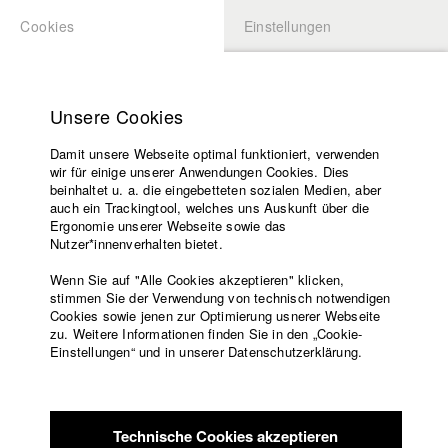
Cookies
Einstellungen
BEWERBUNG
LOGIN
Startseite
Hochschule
Unsere Cookies
Lehrangebot
Damit unsere Webseite optimal funktioniert, verwenden
Lehrende
wir für einige unserer Anwendungen Cookies. Dies
Filme
beinhaltet u. a. die eingebetteten sozialen Medien, aber
auch ein Trackingtool, welches uns Auskunft über die
Presse
Ergonomie unserer Webseite sowie das
Freundeskreis
Nutzer*innenverhalten bietet.
zurück zur Übersicht
Datenbankeintrag
Service
Wenn Sie auf "Alle Cookies akzeptieren" klicken,
stimmen Sie der Verwendung von technisch notwendigen
DEINS IST AUCH MEINS
Cookies sowie jenen zur Optimierung usnerer Webseite
zu. Weitere Informationen finden Sie in den „Cookie-
Englisch
Startseite
Einstellungen“ und in unserer Datenschutzerklärung.
Alle Menschen haben ihre Gefühle in einer kleinen Dose. Tim
Facebook
Bewerbung
verliert sein Gefühlsdöschen und beginnt, anderen ihre
Kontakt
Vorlesungsverzeichnis
Gefühle zu klauen.
Code of
Technische Cookies akzeptieren
Conduct