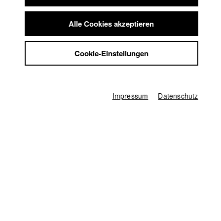
Deutschland / 2020
Summer School
Spielfilm, Drama, 19 Minuten
Jobs
Alle Cookies akzeptieren
Regie
Kontakt
Lukas Röder
StuBistroMensa
Cookie-Einstellungen
Produzent/in
Datenschutzerklärung
Lukas Röder
,
Jelena Obermaier
,
Kira Held
Datensicherheit
Impressum
Drehbuch
Lukas Röder
Impressum
Datenschutz
Kamera
Louis Dickhaut
,
Oliver Buchalik
Hauptdarsteller/in
Mischa Warken
Darsteller/in
Antonije Stankovic
,
Franziska Rieck
,
Nélida Martinez
Regieassistenz
Carlotta Wachotsch
,
Justina Jürgensen
,
Katharina Schnekenbühl
Herstellungsleitung