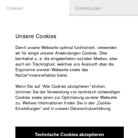
Cookies
Einstellungen
BEWERBUNG
LOGIN
Startseite
Hochschule
Unsere Cookies
Lehrangebot
Damit unsere Webseite optimal funktioniert, verwenden
Lehrende
Studierende / Alumni
wir für einige unserer Anwendungen Cookies. Dies
Filme
beinhaltet u. a. die eingebetteten sozialen Medien, aber
auch ein Trackingtool, welches uns Auskunft über die
Presse
Ergonomie unserer Webseite sowie das
Katharina Ludwig
Freundeskreis
Nutzer*innenverhalten bietet.
Service
Wenn Sie auf "Alle Cookies akzeptieren" klicken,
Abt. III - Kino- und Fernsehfilm |
Jahrgang 2007
stimmen Sie der Verwendung von technisch notwendigen
Cookies sowie jenen zur Optimierung usnerer Webseite
zu. Weitere Informationen finden Sie in den „Cookie-
Englisch
Startseite
Einstellungen“ und in unserer Datenschutzerklärung.
Moritz Hoffmann
Facebook
Bewerbung
Kontakt
Vorlesungsverzeichnis
Abt. III - Kino- und Fernsehfilm |
Jahrgang 2021
Code of
Technische Cookies akzeptieren
Conduct