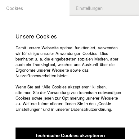
Cookies
Einstellungen
BEWERBUNG
LOGIN
Startseite
Hochschule
Unsere Cookies
Lehrangebot
Damit unsere Webseite optimal funktioniert, verwenden
Lehrende
Studierende / Alumni
wir für einige unserer Anwendungen Cookies. Dies
Filme
beinhaltet u. a. die eingebetteten sozialen Medien, aber
auch ein Trackingtool, welches uns Auskunft über die
Presse
Ergonomie unserer Webseite sowie das
Katharina Ludwig
Freundeskreis
Nutzer*innenverhalten bietet.
Service
Wenn Sie auf "Alle Cookies akzeptieren" klicken,
Abt. III - Kino- und Fernsehfilm |
Jahrgang 2007
stimmen Sie der Verwendung von technisch notwendigen
Cookies sowie jenen zur Optimierung usnerer Webseite
zu. Weitere Informationen finden Sie in den „Cookie-
Englisch
Startseite
Einstellungen“ und in unserer Datenschutzerklärung.
Moritz Hoffmann
Facebook
Bewerbung
Kontakt
Vorlesungsverzeichnis
Abt. III - Kino- und Fernsehfilm |
Jahrgang 2021
Code of
Technische Cookies akzeptieren
Conduct