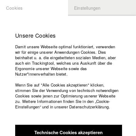
Cookies
Einstellungen
BEWERBUNG
LOGIN
Startseite
Hochschule
Unsere Cookies
Lehrangebot
Damit unsere Webseite optimal funktioniert, verwenden
Lehrende
Studierende / Alumni
wir für einige unserer Anwendungen Cookies. Dies
Filme
beinhaltet u. a. die eingebetteten sozialen Medien, aber
auch ein Trackingtool, welches uns Auskunft über die
Presse
Ergonomie unserer Webseite sowie das
Katharina Ludwig
Freundeskreis
Nutzer*innenverhalten bietet.
Service
Wenn Sie auf "Alle Cookies akzeptieren" klicken,
Abt. III - Kino- und Fernsehfilm |
Jahrgang 2007
stimmen Sie der Verwendung von technisch notwendigen
Cookies sowie jenen zur Optimierung usnerer Webseite
zu. Weitere Informationen finden Sie in den „Cookie-
Englisch
Startseite
Einstellungen“ und in unserer Datenschutzerklärung.
Moritz Hoffmann
Facebook
Bewerbung
Kontakt
Vorlesungsverzeichnis
Abt. III - Kino- und Fernsehfilm |
Jahrgang 2021
Code of
Technische Cookies akzeptieren
Conduct