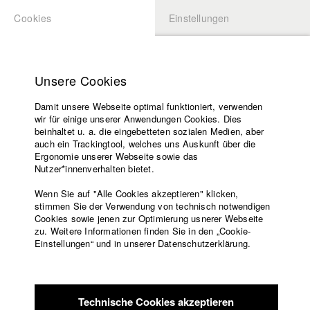
Cookies
Einstellungen
BEWERBUNG
LOGIN
Startseite
Hochschule
Unsere Cookies
Lehrangebot
Damit unsere Webseite optimal funktioniert, verwenden
Lehrende
Studierende / Alumni
wir für einige unserer Anwendungen Cookies. Dies
Filme
beinhaltet u. a. die eingebetteten sozialen Medien, aber
auch ein Trackingtool, welches uns Auskunft über die
Presse
Ergonomie unserer Webseite sowie das
Katharina Ludwig
Freundeskreis
Nutzer*innenverhalten bietet.
Service
Wenn Sie auf "Alle Cookies akzeptieren" klicken,
Abt. III - Kino- und Fernsehfilm |
Jahrgang 2007
stimmen Sie der Verwendung von technisch notwendigen
Cookies sowie jenen zur Optimierung usnerer Webseite
zu. Weitere Informationen finden Sie in den „Cookie-
Englisch
Startseite
Einstellungen“ und in unserer Datenschutzerklärung.
Moritz Hoffmann
Facebook
Bewerbung
Kontakt
Vorlesungsverzeichnis
Abt. III - Kino- und Fernsehfilm |
Jahrgang 2021
Code of
Technische Cookies akzeptieren
Conduct