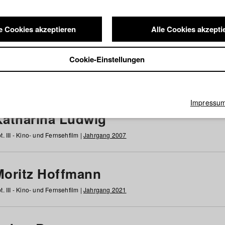
e Cookies akzeptieren
Alle Cookies akzepti
nde / Alumni
Cookie-Einstellungen
g
h
i
j
k
l
m
n
o
p
q
r
s
t
u
v
w
x
y
z
Alle
Impressu
Katharina Ludwig
t. III - Kino- und Fernsehfilm |
Jahrgang 2007
Moritz Hoffmann
t. III - Kino- und Fernsehfilm |
Jahrgang 2021