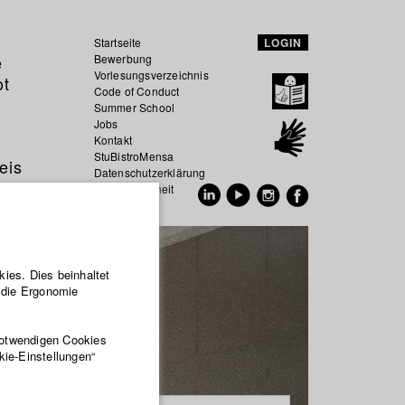
Startseite
LOGIN
e
Bewerbung
Vorlesungsverzeichnis
ot
Code of Conduct
Summer School
Jobs
Kontakt
StuBistroMensa
eis
Datenschutzerklärung
Datensicherheit
EN
DE
ies. Dies beinhaltet
r die Ergonomie
notwendigen Cookies
kie-Einstellungen“