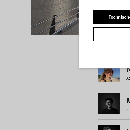
Technisch
Studiere
a
b
c
d
e
f
Ab
Ab