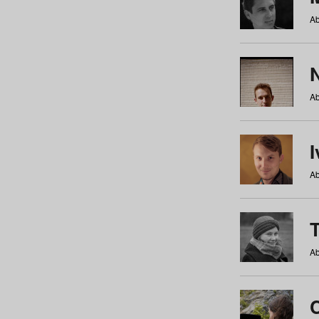
Ab
N
Ab
Ab
Ab