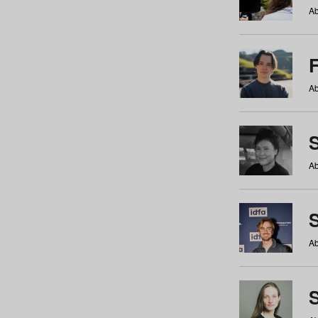
Ab
Ab
Ab
S
Ab