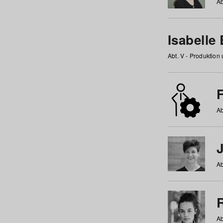
Ab
Isabelle
Abt. V - Produktion
F
Ab
Ab
Ab