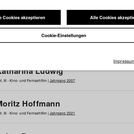
e Cookies akzeptieren
Alle Cookies akzepti
nde / Alumni
Cookie-Einstellungen
g
h
i
j
k
l
m
n
o
p
q
r
s
t
u
v
w
x
y
z
Alle
Impressu
Katharina Ludwig
t. III - Kino- und Fernsehfilm |
Jahrgang 2007
Moritz Hoffmann
t. III - Kino- und Fernsehfilm |
Jahrgang 2021