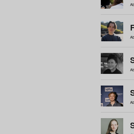
Ab
Ab
Ab
S
Ab