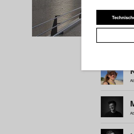
Technisch
Studiere
a
b
c
d
e
f
Ab
Ab