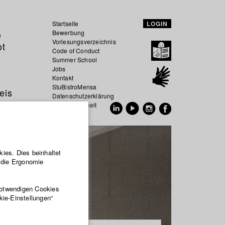
Startseite
LOGIN
e
Bewerbung
Vorlesungsverzeichnis
ot
Code of Conduct
Summer School
Jobs
Kontakt
StuBistroMensa
eis
Datenschutzerklärung
Datensicherheit
EN
DE
ies. Dies beinhaltet
r die Ergonomie
notwendigen Cookies
kie-Einstellungen“