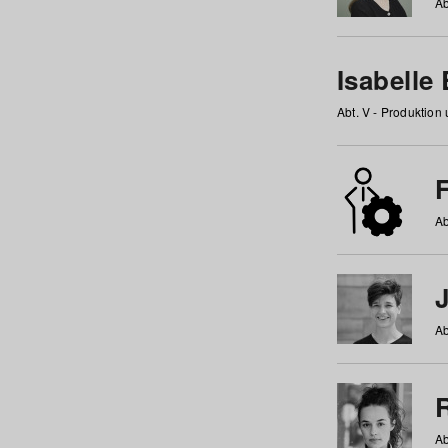
Ab
Isabelle
Abt. V - Produktion
F
Ab
Ab
Ab