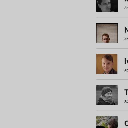
Ab
N
Ab
Ab
Ab