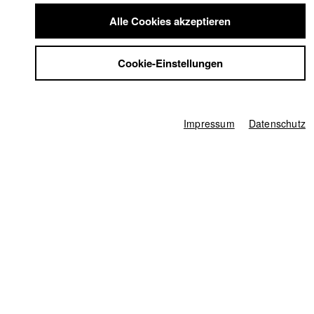
Summer School
Alle Cookies akzeptieren
Jobs
Info / Vita
Kontakt
Cookie-Einstellungen
StuBistroMensa
Jahrgang 2010 - Spielfilm und Werberegie
Datenschutzerklärung
Datensicherheit
Links / Referenzen
Impressum
Impressum
Datenschutz
https://vimeo.com/olivermohr/
https://www.instagram.com/ololmomo/
Filme in der HFF Datenbank
2019 BENZIN
Regie: Oliver Mohr/ ALIBI Film
2018 KeMar: „Blood, Head & Cheers“
Regie: Nicolai Dimitri
Zeitler
2018 Proxies and the Past
Regie: Benjamin Vornehm/ Alibi
Film GbR - Mohr & Vornehm