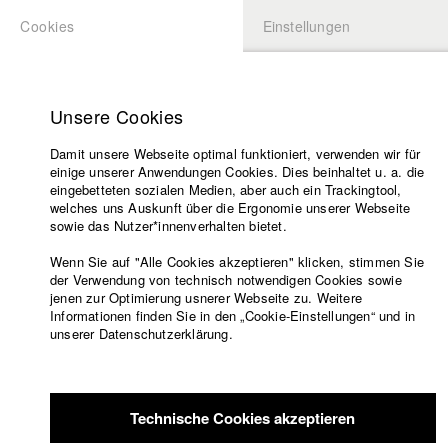
Cookies
Einstellungen
BEWERBUNG
LOGIN
Startseite
Hochschule
Unsere Cookies
Lehrangebot
Damit unsere Webseite optimal funktioniert, verwenden wir für
Lehrende
einige unserer Anwendungen Cookies. Dies beinhaltet u. a. die
Filme
eingebetteten sozialen Medien, aber auch ein Trackingtool,
welches uns Auskunft über die Ergonomie unserer Webseite
Presse
sowie das Nutzer*innenverhalten bietet.
Freundeskreis
Wenn Sie auf "Alle Cookies akzeptieren" klicken, stimmen Sie
Service
der Verwendung von technisch notwendigen Cookies sowie
jenen zur Optimierung usnerer Webseite zu. Weitere
Informationen finden Sie in den „Cookie-Einstellungen“ und in
unserer Datenschutzerklärung.
Englisch
Startseite
Facebook
Bewerbung
Übersicht
meineHFF
Portfolio
Kontakt
Vorlesungsverzeichnis
Technische Cookies akzeptieren
Code of
Oliver Mohr
Conduct
Abt. III - Kino- und Fernsehfilm