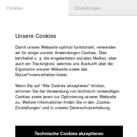
Cookies
Einstellungen
BEWERBUNG
LOGIN
Startseite
Hochschule
Unsere Cookies
Lehrangebot
Damit unsere Webseite optimal funktioniert, verwenden
Lehrende
Studierende / Alumni
wir für einige unserer Anwendungen Cookies. Dies
Filme
beinhaltet u. a. die eingebetteten sozialen Medien, aber
auch ein Trackingtool, welches uns Auskunft über die
Presse
Ergonomie unserer Webseite sowie das
Katharina Ludwig
Freundeskreis
Nutzer*innenverhalten bietet.
Service
Wenn Sie auf "Alle Cookies akzeptieren" klicken,
Abt. III - Kino- und Fernsehfilm |
Jahrgang 2007
stimmen Sie der Verwendung von technisch notwendigen
Cookies sowie jenen zur Optimierung usnerer Webseite
zu. Weitere Informationen finden Sie in den „Cookie-
Englisch
Startseite
Einstellungen“ und in unserer Datenschutzerklärung.
Moritz Hoffmann
Facebook
Bewerbung
Kontakt
Vorlesungsverzeichnis
Abt. III - Kino- und Fernsehfilm |
Jahrgang 2021
Code of
Technische Cookies akzeptieren
Conduct