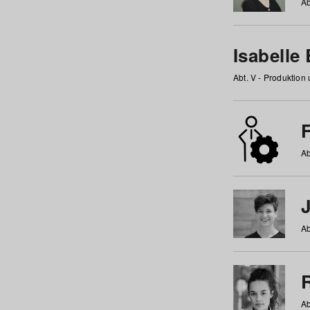
Ab
Isabelle
Abt. V - Produktion
F
Ab
Ab
Ab