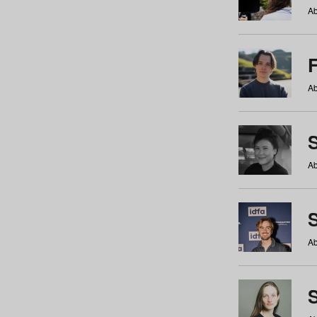
Ab
Ab
Ab
S
Ab