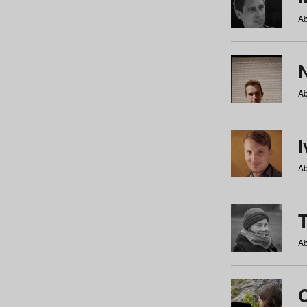
Ab
N
Ab
Ab
Ab