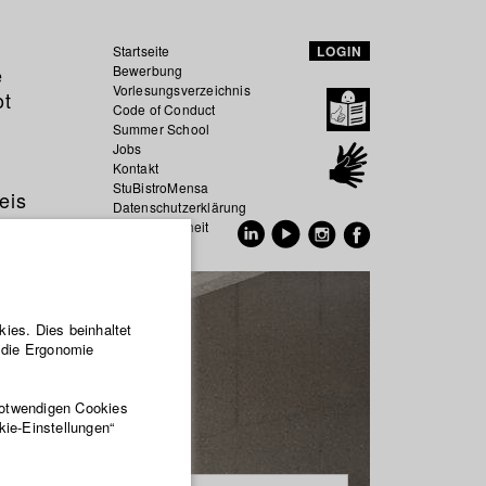
Startseite
LOGIN
e
Bewerbung
Vorlesungsverzeichnis
ot
Code of Conduct
Summer School
Jobs
Kontakt
StuBistroMensa
eis
Datenschutzerklärung
Datensicherheit
EN
DE
ies. Dies beinhaltet
r die Ergonomie
notwendigen Cookies
kie-Einstellungen“