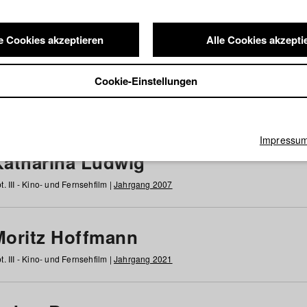
e Cookies akzeptieren
Alle Cookies akzepti
nde / Alumni
Cookie-Einstellungen
g
h
i
j
k
l
m
n
o
p
q
r
s
t
u
v
w
x
y
z
Alle
Impressu
Katharina Ludwig
t. III - Kino- und Fernsehfilm |
Jahrgang 2007
Moritz Hoffmann
t. III - Kino- und Fernsehfilm |
Jahrgang 2021