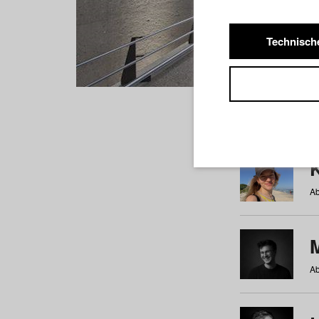
Technisch
Studiere
a
b
c
d
e
f
Ab
Ab