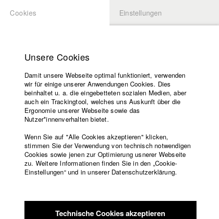
Cookies
Einstellungen
BEWERBUNG
LOGIN
Startseite
Hochschule
Unsere Cookies
Lehrangebot
Damit unsere Webseite optimal funktioniert, verwenden
Lehrende
Studierende / Alumni
wir für einige unserer Anwendungen Cookies. Dies
Filme
beinhaltet u. a. die eingebetteten sozialen Medien, aber
auch ein Trackingtool, welches uns Auskunft über die
Presse
Ergonomie unserer Webseite sowie das
Katharina Ludwig
Freundeskreis
Nutzer*innenverhalten bietet.
Service
Wenn Sie auf "Alle Cookies akzeptieren" klicken,
Abt. III - Kino- und Fernsehfilm |
Jahrgang 2007
stimmen Sie der Verwendung von technisch notwendigen
Cookies sowie jenen zur Optimierung usnerer Webseite
zu. Weitere Informationen finden Sie in den „Cookie-
Englisch
Startseite
Einstellungen“ und in unserer Datenschutzerklärung.
Moritz Hoffmann
Facebook
Bewerbung
Kontakt
Vorlesungsverzeichnis
Abt. III - Kino- und Fernsehfilm |
Jahrgang 2021
Code of
Technische Cookies akzeptieren
Conduct