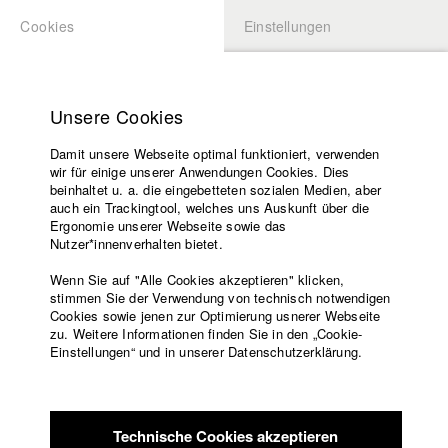
Cookies
Einstellungen
BEWERBUNG
LOGIN
Startseite
Hochschule
Unsere Cookies
Lehrangebot
Damit unsere Webseite optimal funktioniert, verwenden
Lehrende
Studierende / Alumni
wir für einige unserer Anwendungen Cookies. Dies
Filme
beinhaltet u. a. die eingebetteten sozialen Medien, aber
auch ein Trackingtool, welches uns Auskunft über die
Presse
Ergonomie unserer Webseite sowie das
Katharina Ludwig
Freundeskreis
Nutzer*innenverhalten bietet.
Service
Wenn Sie auf "Alle Cookies akzeptieren" klicken,
Abt. III - Kino- und Fernsehfilm |
Jahrgang 2007
stimmen Sie der Verwendung von technisch notwendigen
Cookies sowie jenen zur Optimierung usnerer Webseite
zu. Weitere Informationen finden Sie in den „Cookie-
Englisch
Startseite
Einstellungen“ und in unserer Datenschutzerklärung.
Moritz Hoffmann
Facebook
Bewerbung
Kontakt
Vorlesungsverzeichnis
Abt. III - Kino- und Fernsehfilm |
Jahrgang 2021
Code of
Technische Cookies akzeptieren
Conduct