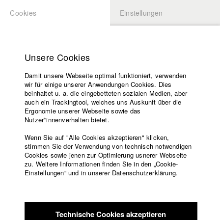
Cookies
Einstellungen
BEWERBUNG
LOGIN
Startseite
Hochschule
Unsere Cookies
Lehrangebot
Damit unsere Webseite optimal funktioniert, verwenden
Lehrende
Studierende / Alumni
wir für einige unserer Anwendungen Cookies. Dies
Filme
beinhaltet u. a. die eingebetteten sozialen Medien, aber
auch ein Trackingtool, welches uns Auskunft über die
Presse
Ergonomie unserer Webseite sowie das
Katharina Ludwig
Freundeskreis
Nutzer*innenverhalten bietet.
Service
Wenn Sie auf "Alle Cookies akzeptieren" klicken,
Abt. III - Kino- und Fernsehfilm |
Jahrgang 2007
stimmen Sie der Verwendung von technisch notwendigen
Cookies sowie jenen zur Optimierung usnerer Webseite
zu. Weitere Informationen finden Sie in den „Cookie-
Englisch
Startseite
Einstellungen“ und in unserer Datenschutzerklärung.
Moritz Hoffmann
Facebook
Bewerbung
Kontakt
Vorlesungsverzeichnis
Abt. III - Kino- und Fernsehfilm |
Jahrgang 2021
Code of
Technische Cookies akzeptieren
Conduct