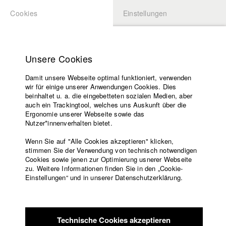
Cookies
Einstellungen
BEWERBUNG
LOGIN
Startseite
Hochschule
Unsere Cookies
Lehrangebot
Damit unsere Webseite optimal funktioniert, verwenden
Lehrende
Studierende / Alumni
wir für einige unserer Anwendungen Cookies. Dies
Filme
beinhaltet u. a. die eingebetteten sozialen Medien, aber
auch ein Trackingtool, welches uns Auskunft über die
Presse
Ergonomie unserer Webseite sowie das
Katharina Ludwig
Freundeskreis
Nutzer*innenverhalten bietet.
Service
Wenn Sie auf "Alle Cookies akzeptieren" klicken,
Abt. III - Kino- und Fernsehfilm |
Jahrgang 2007
stimmen Sie der Verwendung von technisch notwendigen
Cookies sowie jenen zur Optimierung usnerer Webseite
zu. Weitere Informationen finden Sie in den „Cookie-
Englisch
Startseite
Einstellungen“ und in unserer Datenschutzerklärung.
Moritz Hoffmann
Facebook
Bewerbung
Kontakt
Vorlesungsverzeichnis
Abt. III - Kino- und Fernsehfilm |
Jahrgang 2021
Code of
Technische Cookies akzeptieren
Conduct