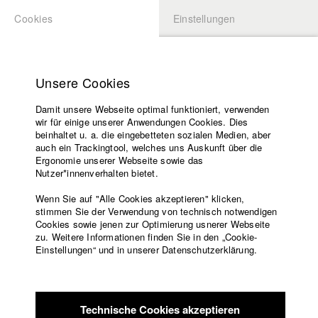
Cookies
Einstellungen
BEWERBUNG
LOGIN
Startseite
Hochschule
Unsere Cookies
Lehrangebot
Damit unsere Webseite optimal funktioniert, verwenden
Lehrende
Studierende / Alumni
wir für einige unserer Anwendungen Cookies. Dies
Filme
beinhaltet u. a. die eingebetteten sozialen Medien, aber
auch ein Trackingtool, welches uns Auskunft über die
Presse
Ergonomie unserer Webseite sowie das
Katharina Ludwig
Freundeskreis
Nutzer*innenverhalten bietet.
Service
Wenn Sie auf "Alle Cookies akzeptieren" klicken,
Abt. III - Kino- und Fernsehfilm |
Jahrgang 2007
stimmen Sie der Verwendung von technisch notwendigen
Cookies sowie jenen zur Optimierung usnerer Webseite
zu. Weitere Informationen finden Sie in den „Cookie-
Englisch
Startseite
Einstellungen“ und in unserer Datenschutzerklärung.
Moritz Hoffmann
Facebook
Bewerbung
Kontakt
Vorlesungsverzeichnis
Abt. III - Kino- und Fernsehfilm |
Jahrgang 2021
Code of
Technische Cookies akzeptieren
Conduct