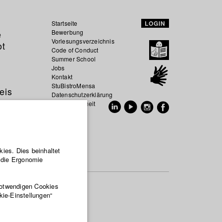
Startseite
LOGIN
e
Bewerbung
Vorlesungsverzeichnis
ot
Code of Conduct
Summer School
Jobs
Kontakt
StuBistroMensa
eis
Datenschutzerklärung
Datensicherheit
EN
DE
ies. Dies beinhaltet
r die Ergonomie
notwendigen Cookies
kie-Einstellungen“
nd Film)