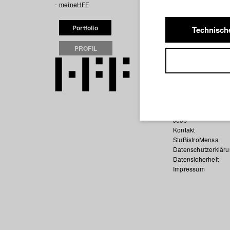
meineHFF
Portfolio
Technisch
PROFIL
Startseite
Bewerbung
Vorlesungsverzeich
Code of Conduct
Summer School
Jobs
Kontakt
StuBistroMensa
Datenschutzerklär
Datensicherheit
Impressum