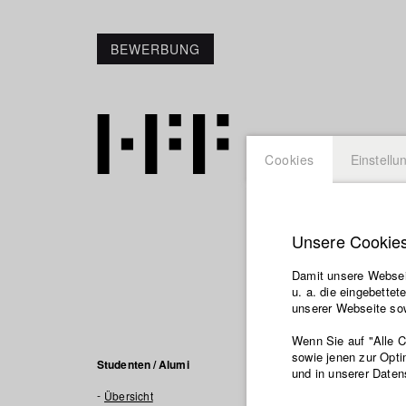
BEWERBUNG
Cookies
Einstellu
Unsere Cookie
Leonie
Damit unsere Webseit
u. a. die eingebette
Filme in
unserer Webseite sow
Wenn Sie auf "Alle 
sowie jenen zur Opti
2023 Die Würstc
Studenten / Alumi
und in unserer Daten
Übersicht