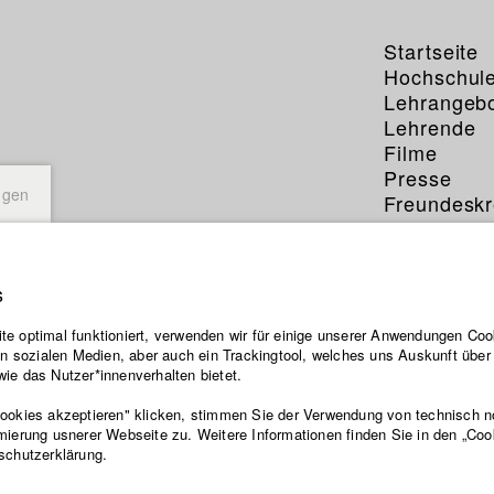
Startseite
Hochschul
Lehrangeb
Lehrende
Filme
Presse
ngen
Freundeskr
Service
s
 Hecht
e optimal funktioniert, verwenden wir für einige unserer Anwendungen Cook
ten sozialen Medien, aber auch ein Trackingtool, welches uns Auskunft übe
 der HFF Datenbank
ie das Nutzer*innenverhalten bietet.
Cookies akzeptieren" klicken, stimmen Sie der Verwendung von technisch 
mierung usnerer Webseite zu. Weitere Informationen finden Sie in den „Coo
hen
Regie: Vincent Jost/ HFF München (Hochschule für Fernsehen u
schutzerklärung.