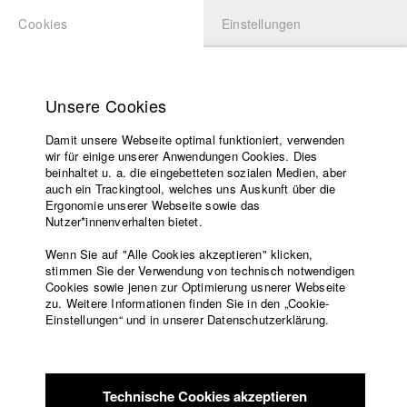
Cookies
Einstellungen
BEWERBUNG
LOGIN
Startseite
Hochschule
Unsere Cookies
Lehrangebot
Damit unsere Webseite optimal funktioniert, verwenden
Lehrende
Studierende / Alumni
wir für einige unserer Anwendungen Cookies. Dies
Filme
beinhaltet u. a. die eingebetteten sozialen Medien, aber
auch ein Trackingtool, welches uns Auskunft über die
Presse
Ergonomie unserer Webseite sowie das
Katharina Ludwig
Freundeskreis
Nutzer*innenverhalten bietet.
Service
Wenn Sie auf "Alle Cookies akzeptieren" klicken,
Abt. III - Kino- und Fernsehfilm |
Jahrgang 2007
stimmen Sie der Verwendung von technisch notwendigen
Cookies sowie jenen zur Optimierung usnerer Webseite
zu. Weitere Informationen finden Sie in den „Cookie-
Englisch
Startseite
Einstellungen“ und in unserer Datenschutzerklärung.
Moritz Hoffmann
Facebook
Bewerbung
Kontakt
Vorlesungsverzeichnis
Abt. III - Kino- und Fernsehfilm |
Jahrgang 2021
Code of
Technische Cookies akzeptieren
Conduct