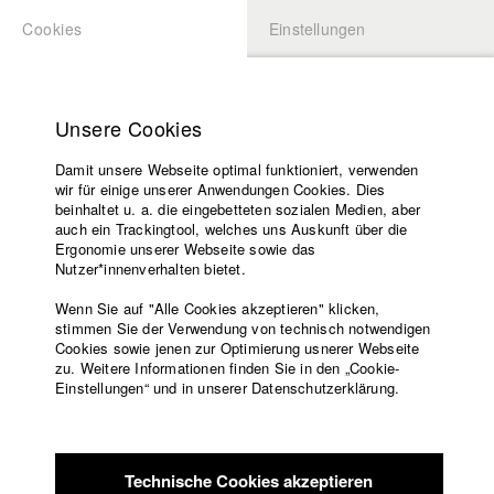
Cookies
Einstellungen
BEWERBUNG
LOGIN
Startseite
Hochschule
Unsere Cookies
Lehrangebot
Damit unsere Webseite optimal funktioniert, verwenden
Lehrende
Studierende / Alumni
wir für einige unserer Anwendungen Cookies. Dies
Filme
beinhaltet u. a. die eingebetteten sozialen Medien, aber
auch ein Trackingtool, welches uns Auskunft über die
Presse
Ergonomie unserer Webseite sowie das
Katharina Ludwig
Freundeskreis
Nutzer*innenverhalten bietet.
Service
Wenn Sie auf "Alle Cookies akzeptieren" klicken,
Abt. III - Kino- und Fernsehfilm |
Jahrgang 2007
stimmen Sie der Verwendung von technisch notwendigen
Cookies sowie jenen zur Optimierung usnerer Webseite
zu. Weitere Informationen finden Sie in den „Cookie-
Englisch
Startseite
Einstellungen“ und in unserer Datenschutzerklärung.
Moritz Hoffmann
Facebook
Bewerbung
Kontakt
Vorlesungsverzeichnis
Abt. III - Kino- und Fernsehfilm |
Jahrgang 2021
Code of
Technische Cookies akzeptieren
Conduct