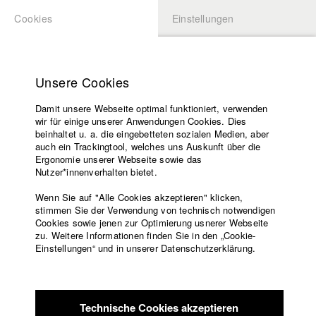
Cookies
Einstellungen
BEWERBUNG
LOGIN
Startseite
Hochschule
Unsere Cookies
Lehrangebot
Damit unsere Webseite optimal funktioniert, verwenden
Lehrende
Studierende / Alumni
wir für einige unserer Anwendungen Cookies. Dies
Filme
beinhaltet u. a. die eingebetteten sozialen Medien, aber
auch ein Trackingtool, welches uns Auskunft über die
Presse
Ergonomie unserer Webseite sowie das
Katharina Ludwig
Freundeskreis
Nutzer*innenverhalten bietet.
Service
Wenn Sie auf "Alle Cookies akzeptieren" klicken,
Abt. III - Kino- und Fernsehfilm |
Jahrgang 2007
stimmen Sie der Verwendung von technisch notwendigen
Cookies sowie jenen zur Optimierung usnerer Webseite
zu. Weitere Informationen finden Sie in den „Cookie-
Englisch
Startseite
Einstellungen“ und in unserer Datenschutzerklärung.
Moritz Hoffmann
Facebook
Bewerbung
Kontakt
Vorlesungsverzeichnis
Abt. III - Kino- und Fernsehfilm |
Jahrgang 2021
Code of
Technische Cookies akzeptieren
Conduct