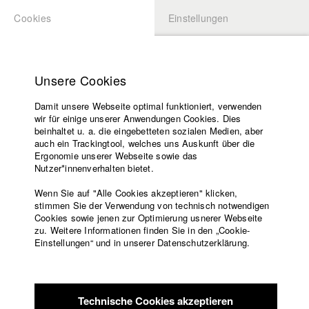
Cookies
Einstellungen
BEWERBUNG
LOGIN
Startseite
Hochschule
Unsere Cookies
Lehrangebot
Damit unsere Webseite optimal funktioniert, verwenden
Lehrende
Studierende / Alumni
wir für einige unserer Anwendungen Cookies. Dies
Filme
beinhaltet u. a. die eingebetteten sozialen Medien, aber
auch ein Trackingtool, welches uns Auskunft über die
Presse
Ergonomie unserer Webseite sowie das
Katharina Ludwig
Freundeskreis
Nutzer*innenverhalten bietet.
Service
Wenn Sie auf "Alle Cookies akzeptieren" klicken,
Abt. III - Kino- und Fernsehfilm |
Jahrgang 2007
stimmen Sie der Verwendung von technisch notwendigen
Cookies sowie jenen zur Optimierung usnerer Webseite
zu. Weitere Informationen finden Sie in den „Cookie-
Englisch
Startseite
Einstellungen“ und in unserer Datenschutzerklärung.
Moritz Hoffmann
Facebook
Bewerbung
Kontakt
Vorlesungsverzeichnis
Abt. III - Kino- und Fernsehfilm |
Jahrgang 2021
Code of
Technische Cookies akzeptieren
Conduct