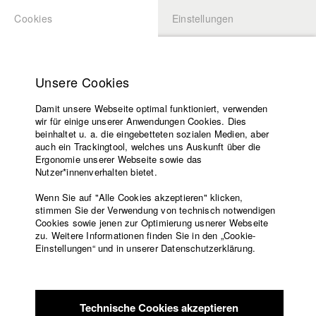
Cookies
Einstellungen
BEWERBUNG
LOGIN
Startseite
Hochschule
Unsere Cookies
Lehrangebot
Damit unsere Webseite optimal funktioniert, verwenden
Lehrende
Studierende / Alumni
wir für einige unserer Anwendungen Cookies. Dies
Filme
beinhaltet u. a. die eingebetteten sozialen Medien, aber
auch ein Trackingtool, welches uns Auskunft über die
Presse
Ergonomie unserer Webseite sowie das
Katharina Ludwig
Freundeskreis
Nutzer*innenverhalten bietet.
Service
Wenn Sie auf "Alle Cookies akzeptieren" klicken,
Abt. III - Kino- und Fernsehfilm |
Jahrgang 2007
stimmen Sie der Verwendung von technisch notwendigen
Cookies sowie jenen zur Optimierung usnerer Webseite
zu. Weitere Informationen finden Sie in den „Cookie-
Englisch
Startseite
Einstellungen“ und in unserer Datenschutzerklärung.
Moritz Hoffmann
Facebook
Bewerbung
Kontakt
Vorlesungsverzeichnis
Abt. III - Kino- und Fernsehfilm |
Jahrgang 2021
Code of
Technische Cookies akzeptieren
Conduct