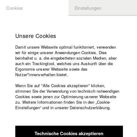
Cookies
Einstellungen
BEWERBUNG
LOGIN
Startseite
Hochschule
Unsere Cookies
Lehrangebot
Damit unsere Webseite optimal funktioniert, verwenden
Lehrende
Studierende / Alumni
wir für einige unserer Anwendungen Cookies. Dies
Filme
beinhaltet u. a. die eingebetteten sozialen Medien, aber
auch ein Trackingtool, welches uns Auskunft über die
Presse
Ergonomie unserer Webseite sowie das
Katharina Ludwig
Freundeskreis
Nutzer*innenverhalten bietet.
Service
Wenn Sie auf "Alle Cookies akzeptieren" klicken,
Abt. III - Kino- und Fernsehfilm |
Jahrgang 2007
stimmen Sie der Verwendung von technisch notwendigen
Cookies sowie jenen zur Optimierung usnerer Webseite
zu. Weitere Informationen finden Sie in den „Cookie-
Englisch
Startseite
Einstellungen“ und in unserer Datenschutzerklärung.
Moritz Hoffmann
Facebook
Bewerbung
Kontakt
Vorlesungsverzeichnis
Abt. III - Kino- und Fernsehfilm |
Jahrgang 2021
Code of
Technische Cookies akzeptieren
Conduct