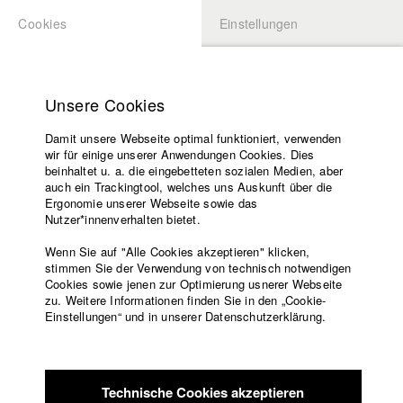
Cookies
Einstellungen
BEWERBUNG
LOGIN
Startseite
Hochschule
Unsere Cookies
Lehrangebot
Damit unsere Webseite optimal funktioniert, verwenden
Lehrende
Studierende / Alumni
wir für einige unserer Anwendungen Cookies. Dies
Filme
beinhaltet u. a. die eingebetteten sozialen Medien, aber
auch ein Trackingtool, welches uns Auskunft über die
Presse
Ergonomie unserer Webseite sowie das
Katharina Ludwig
Freundeskreis
Nutzer*innenverhalten bietet.
Service
Wenn Sie auf "Alle Cookies akzeptieren" klicken,
Abt. III - Kino- und Fernsehfilm |
Jahrgang 2007
stimmen Sie der Verwendung von technisch notwendigen
Cookies sowie jenen zur Optimierung usnerer Webseite
zu. Weitere Informationen finden Sie in den „Cookie-
Englisch
Startseite
Einstellungen“ und in unserer Datenschutzerklärung.
Moritz Hoffmann
Facebook
Bewerbung
Kontakt
Vorlesungsverzeichnis
Abt. III - Kino- und Fernsehfilm |
Jahrgang 2021
Code of
Technische Cookies akzeptieren
Conduct