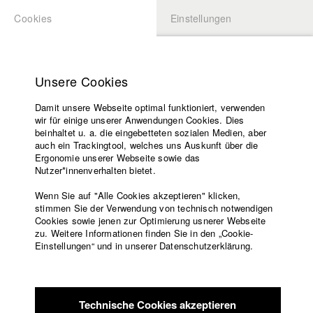
Cookies
Einstellungen
BEWERBUNG
LOGIN
Startseite
Hochschule
Unsere Cookies
Lehrangebot
Damit unsere Webseite optimal funktioniert, verwenden
Lehrende
Studierende / Alumni
wir für einige unserer Anwendungen Cookies. Dies
Filme
beinhaltet u. a. die eingebetteten sozialen Medien, aber
auch ein Trackingtool, welches uns Auskunft über die
Presse
Ergonomie unserer Webseite sowie das
Katharina Ludwig
Freundeskreis
Nutzer*innenverhalten bietet.
Service
Wenn Sie auf "Alle Cookies akzeptieren" klicken,
Abt. III - Kino- und Fernsehfilm |
Jahrgang 2007
stimmen Sie der Verwendung von technisch notwendigen
Cookies sowie jenen zur Optimierung usnerer Webseite
zu. Weitere Informationen finden Sie in den „Cookie-
Englisch
Startseite
Einstellungen“ und in unserer Datenschutzerklärung.
Moritz Hoffmann
Facebook
Bewerbung
Kontakt
Vorlesungsverzeichnis
Abt. III - Kino- und Fernsehfilm |
Jahrgang 2021
Code of
Technische Cookies akzeptieren
Conduct