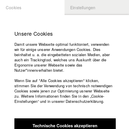
Cookies
Einstellungen
BEWERBUNG
LOGIN
Startseite
Hochschule
Unsere Cookies
Lehrangebot
Damit unsere Webseite optimal funktioniert, verwenden
Lehrende
Studierende / Alumni
wir für einige unserer Anwendungen Cookies. Dies
Filme
beinhaltet u. a. die eingebetteten sozialen Medien, aber
auch ein Trackingtool, welches uns Auskunft über die
Presse
Ergonomie unserer Webseite sowie das
Katharina Ludwig
Freundeskreis
Nutzer*innenverhalten bietet.
Service
Wenn Sie auf "Alle Cookies akzeptieren" klicken,
Abt. III - Kino- und Fernsehfilm |
Jahrgang 2007
stimmen Sie der Verwendung von technisch notwendigen
Cookies sowie jenen zur Optimierung usnerer Webseite
zu. Weitere Informationen finden Sie in den „Cookie-
Englisch
Startseite
Einstellungen“ und in unserer Datenschutzerklärung.
Moritz Hoffmann
Facebook
Bewerbung
Kontakt
Vorlesungsverzeichnis
Abt. III - Kino- und Fernsehfilm |
Jahrgang 2021
Code of
Technische Cookies akzeptieren
Conduct