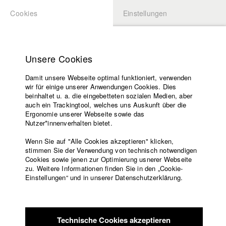
Cookies
Einstellungen
BEWERBUNG
LOGIN
Startseite
Hochschule
Unsere Cookies
Übersicht
meineHFF
Lehrangebot
Damit unsere Webseite optimal funktioniert, verwenden
Lehrende
Felix Riedelsheimer
wir für einige unserer Anwendungen Cookies. Dies
Filme
beinhaltet u. a. die eingebetteten sozialen Medien, aber
Abt. VII - Kamera
auch ein Trackingtool, welches uns Auskunft über die
Presse
Ergonomie unserer Webseite sowie das
Freundeskreis
Nutzer*innenverhalten bietet.
Filme in der HFF Datenbank
Service
Wenn Sie auf "Alle Cookies akzeptieren" klicken,
2026 When Pigs Fly
Regie: Denise Riedmayr/ Michael Kalb
stimmen Sie der Verwendung von technisch notwendigen
Cookies sowie jenen zur Optimierung usnerer Webseite
Filmproduktion
zu. Weitere Informationen finden Sie in den „Cookie-
2025 Das Gewicht des Mondes
Regie: Felizitas Hoffmann/
Englisch
Startseite
Einstellungen“ und in unserer Datenschutzerklärung.
Felizitas Hoffmann
Facebook
Bewerbung
2025 Ping Pong Paradise
Regie: Jonas Egert/ madfilms
Kontakt
Vorlesungsverzeichnis
Cruiziat & Egert GbR
Code of
2022 Maere
Regie: Lisa Reich, Josef Zeller/ Schmidbauer-
Technische Cookies akzeptieren
Conduct