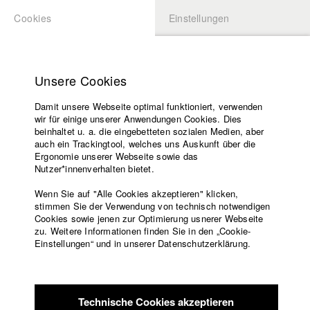
Cookies
Einstellungen
BEWERBUNG
LOGIN
Startseite
Hochschule
Unsere Cookies
Lehrangebot
Damit unsere Webseite optimal funktioniert, verwenden
Lehrende
Studierende / Alumni
wir für einige unserer Anwendungen Cookies. Dies
Filme
beinhaltet u. a. die eingebetteten sozialen Medien, aber
auch ein Trackingtool, welches uns Auskunft über die
Presse
Ergonomie unserer Webseite sowie das
Katharina Ludwig
Freundeskreis
Nutzer*innenverhalten bietet.
Service
Wenn Sie auf "Alle Cookies akzeptieren" klicken,
Abt. III - Kino- und Fernsehfilm |
Jahrgang 2007
stimmen Sie der Verwendung von technisch notwendigen
Cookies sowie jenen zur Optimierung usnerer Webseite
zu. Weitere Informationen finden Sie in den „Cookie-
Englisch
Startseite
Einstellungen“ und in unserer Datenschutzerklärung.
Moritz Hoffmann
Facebook
Bewerbung
Kontakt
Vorlesungsverzeichnis
Abt. III - Kino- und Fernsehfilm |
Jahrgang 2021
Code of
Technische Cookies akzeptieren
Conduct