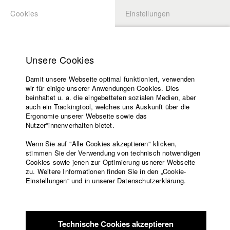
Cookies
Einstellungen
BEWERBUNG
LOGIN
Startseite
Hochschule
Unsere Cookies
Lehrangebot
Damit unsere Webseite optimal funktioniert, verwenden
Lehrende
Studierende / Alumni
wir für einige unserer Anwendungen Cookies. Dies
Filme
beinhaltet u. a. die eingebetteten sozialen Medien, aber
auch ein Trackingtool, welches uns Auskunft über die
Presse
Ergonomie unserer Webseite sowie das
Katharina Ludwig
Freundeskreis
Nutzer*innenverhalten bietet.
Service
Wenn Sie auf "Alle Cookies akzeptieren" klicken,
Abt. III - Kino- und Fernsehfilm |
Jahrgang 2007
stimmen Sie der Verwendung von technisch notwendigen
Cookies sowie jenen zur Optimierung usnerer Webseite
zu. Weitere Informationen finden Sie in den „Cookie-
Englisch
Startseite
Einstellungen“ und in unserer Datenschutzerklärung.
Moritz Hoffmann
Facebook
Bewerbung
Kontakt
Vorlesungsverzeichnis
Abt. III - Kino- und Fernsehfilm |
Jahrgang 2021
Code of
Technische Cookies akzeptieren
Conduct