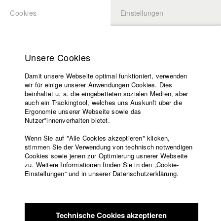
Cookies
Einstellungen
BEWERBUNG
LOGIN
Startseite
Hochschule
Unsere Cookies
Lehrangebot
Damit unsere Webseite optimal funktioniert, verwenden
Lehrende
Studierende / Alumni
wir für einige unserer Anwendungen Cookies. Dies
Filme
beinhaltet u. a. die eingebetteten sozialen Medien, aber
auch ein Trackingtool, welches uns Auskunft über die
Presse
Ergonomie unserer Webseite sowie das
Katharina Ludwig
Freundeskreis
Nutzer*innenverhalten bietet.
Service
Wenn Sie auf "Alle Cookies akzeptieren" klicken,
Abt. III - Kino- und Fernsehfilm |
Jahrgang 2007
stimmen Sie der Verwendung von technisch notwendigen
Cookies sowie jenen zur Optimierung usnerer Webseite
zu. Weitere Informationen finden Sie in den „Cookie-
Englisch
Startseite
Einstellungen“ und in unserer Datenschutzerklärung.
Moritz Hoffmann
Facebook
Bewerbung
Kontakt
Vorlesungsverzeichnis
Abt. III - Kino- und Fernsehfilm |
Jahrgang 2021
Code of
Technische Cookies akzeptieren
Conduct