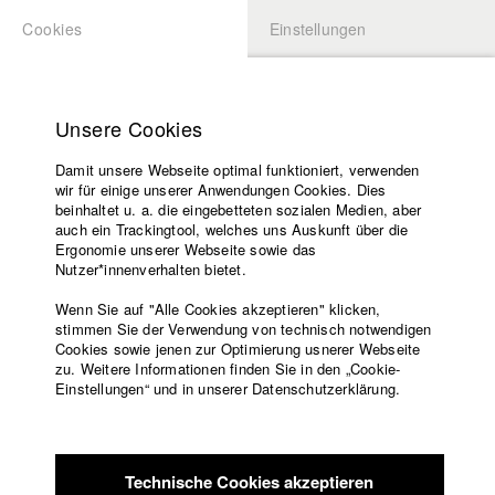
Cookies
Einstellungen
BEWERBUNG
LOGIN
Startseite
Hochschule
Unsere Cookies
Lehrangebot
Damit unsere Webseite optimal funktioniert, verwenden
Lehrende
Studierende / Alumni
wir für einige unserer Anwendungen Cookies. Dies
Filme
beinhaltet u. a. die eingebetteten sozialen Medien, aber
auch ein Trackingtool, welches uns Auskunft über die
Presse
Ergonomie unserer Webseite sowie das
Katharina Ludwig
Freundeskreis
Nutzer*innenverhalten bietet.
Service
Wenn Sie auf "Alle Cookies akzeptieren" klicken,
Abt. III - Kino- und Fernsehfilm |
Jahrgang 2007
stimmen Sie der Verwendung von technisch notwendigen
Cookies sowie jenen zur Optimierung usnerer Webseite
zu. Weitere Informationen finden Sie in den „Cookie-
Englisch
Startseite
Einstellungen“ und in unserer Datenschutzerklärung.
Moritz Hoffmann
Facebook
Bewerbung
Kontakt
Vorlesungsverzeichnis
Abt. III - Kino- und Fernsehfilm |
Jahrgang 2021
Code of
Technische Cookies akzeptieren
Conduct