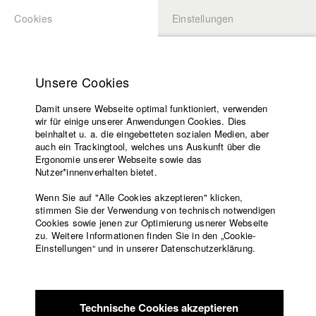
Cookies
Einstellungen
BEWERBUNG
LOGIN
Startseite
Hochschule
Unsere Cookies
Lehrangebot
Damit unsere Webseite optimal funktioniert, verwenden
Lehrende
Studierende / Alumni
wir für einige unserer Anwendungen Cookies. Dies
Filme
beinhaltet u. a. die eingebetteten sozialen Medien, aber
auch ein Trackingtool, welches uns Auskunft über die
Presse
Ergonomie unserer Webseite sowie das
Katharina Ludwig
Freundeskreis
Nutzer*innenverhalten bietet.
Service
Wenn Sie auf "Alle Cookies akzeptieren" klicken,
Abt. III - Kino- und Fernsehfilm |
Jahrgang 2007
stimmen Sie der Verwendung von technisch notwendigen
Cookies sowie jenen zur Optimierung usnerer Webseite
zu. Weitere Informationen finden Sie in den „Cookie-
Englisch
Startseite
Einstellungen“ und in unserer Datenschutzerklärung.
Moritz Hoffmann
Facebook
Bewerbung
Kontakt
Vorlesungsverzeichnis
Abt. III - Kino- und Fernsehfilm |
Jahrgang 2021
Code of
Technische Cookies akzeptieren
Conduct