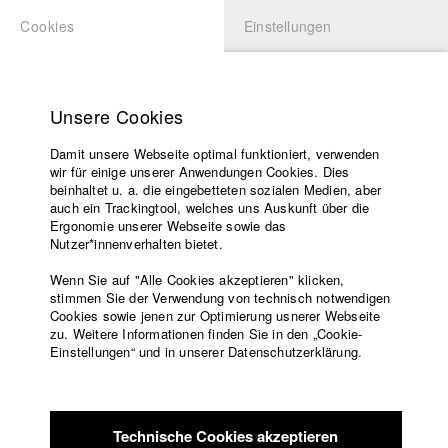
Cookies
Einstellungen
BEWERBUNG
LOGIN
Startseite
Hochschule
Unsere Cookies
Lehrangebot
Damit unsere Webseite optimal funktioniert, verwenden
Lehrende
Studierende / Alumni
wir für einige unserer Anwendungen Cookies. Dies
Filme
beinhaltet u. a. die eingebetteten sozialen Medien, aber
auch ein Trackingtool, welches uns Auskunft über die
Presse
Ergonomie unserer Webseite sowie das
Katharina Ludwig
Freundeskreis
Nutzer*innenverhalten bietet.
Service
Wenn Sie auf "Alle Cookies akzeptieren" klicken,
Abt. III - Kino- und Fernsehfilm |
Jahrgang 2007
stimmen Sie der Verwendung von technisch notwendigen
Cookies sowie jenen zur Optimierung usnerer Webseite
zu. Weitere Informationen finden Sie in den „Cookie-
Englisch
Startseite
Einstellungen“ und in unserer Datenschutzerklärung.
Moritz Hoffmann
Facebook
Bewerbung
Kontakt
Vorlesungsverzeichnis
Abt. III - Kino- und Fernsehfilm |
Jahrgang 2021
Code of
Technische Cookies akzeptieren
Conduct