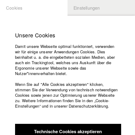
Cookies
Einstellungen
BEWERBUNG
LOGIN
Startseite
Hochschule
Unsere Cookies
Lehrangebot
Damit unsere Webseite optimal funktioniert, verwenden
Lehrende
Studierende / Alumni
wir für einige unserer Anwendungen Cookies. Dies
Filme
beinhaltet u. a. die eingebetteten sozialen Medien, aber
auch ein Trackingtool, welches uns Auskunft über die
Presse
Ergonomie unserer Webseite sowie das
Katharina Ludwig
Freundeskreis
Nutzer*innenverhalten bietet.
Service
Wenn Sie auf "Alle Cookies akzeptieren" klicken,
Abt. III - Kino- und Fernsehfilm |
Jahrgang 2007
stimmen Sie der Verwendung von technisch notwendigen
Cookies sowie jenen zur Optimierung usnerer Webseite
zu. Weitere Informationen finden Sie in den „Cookie-
Englisch
Startseite
Einstellungen“ und in unserer Datenschutzerklärung.
Moritz Hoffmann
Facebook
Bewerbung
Kontakt
Vorlesungsverzeichnis
Abt. III - Kino- und Fernsehfilm |
Jahrgang 2021
Code of
Technische Cookies akzeptieren
Conduct