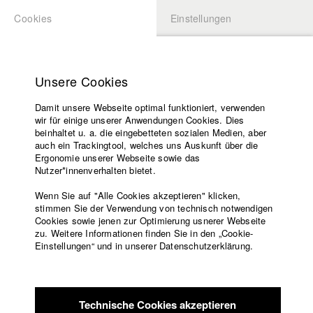
Cookies
Einstellungen
BEWERBUNG
LOGIN
Startseite
Hochschule
Unsere Cookies
Lehrangebot
Damit unsere Webseite optimal funktioniert, verwenden
Lehrende
Studierende / Alumni
wir für einige unserer Anwendungen Cookies. Dies
Filme
beinhaltet u. a. die eingebetteten sozialen Medien, aber
auch ein Trackingtool, welches uns Auskunft über die
Presse
Ergonomie unserer Webseite sowie das
Katharina Ludwig
Freundeskreis
Nutzer*innenverhalten bietet.
Service
Wenn Sie auf "Alle Cookies akzeptieren" klicken,
Abt. III - Kino- und Fernsehfilm |
Jahrgang 2007
stimmen Sie der Verwendung von technisch notwendigen
Cookies sowie jenen zur Optimierung usnerer Webseite
zu. Weitere Informationen finden Sie in den „Cookie-
Englisch
Startseite
Einstellungen“ und in unserer Datenschutzerklärung.
Moritz Hoffmann
Facebook
Bewerbung
Kontakt
Vorlesungsverzeichnis
Abt. III - Kino- und Fernsehfilm |
Jahrgang 2021
Code of
Technische Cookies akzeptieren
Conduct