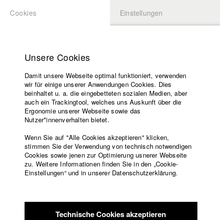
Cookies
Einstellungen
BEWERBUNG
LOGIN
Startseite
Hochschule
Unsere Cookies
Lehrangebot
Damit unsere Webseite optimal funktioniert, verwenden
Lehrende
Studierende / Alumni
wir für einige unserer Anwendungen Cookies. Dies
Filme
beinhaltet u. a. die eingebetteten sozialen Medien, aber
auch ein Trackingtool, welches uns Auskunft über die
Presse
Ergonomie unserer Webseite sowie das
Katharina Ludwig
Freundeskreis
Nutzer*innenverhalten bietet.
Service
Wenn Sie auf "Alle Cookies akzeptieren" klicken,
Abt. III - Kino- und Fernsehfilm |
Jahrgang 2007
stimmen Sie der Verwendung von technisch notwendigen
Cookies sowie jenen zur Optimierung usnerer Webseite
zu. Weitere Informationen finden Sie in den „Cookie-
Englisch
Startseite
Einstellungen“ und in unserer Datenschutzerklärung.
Moritz Hoffmann
Facebook
Bewerbung
Kontakt
Vorlesungsverzeichnis
Abt. III - Kino- und Fernsehfilm |
Jahrgang 2021
Code of
Technische Cookies akzeptieren
Conduct