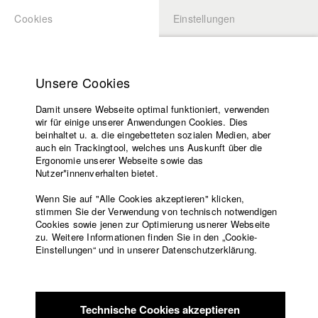
Cookies
Einstellungen
BEWERBUNG
LOGIN
Startseite
Hochschule
Unsere Cookies
Lehrangebot
Damit unsere Webseite optimal funktioniert, verwenden
Lehrende
Studierende / Alumni
wir für einige unserer Anwendungen Cookies. Dies
Filme
beinhaltet u. a. die eingebetteten sozialen Medien, aber
auch ein Trackingtool, welches uns Auskunft über die
Presse
Ergonomie unserer Webseite sowie das
Katharina Ludwig
Freundeskreis
Nutzer*innenverhalten bietet.
Service
Wenn Sie auf "Alle Cookies akzeptieren" klicken,
Abt. III - Kino- und Fernsehfilm |
Jahrgang 2007
stimmen Sie der Verwendung von technisch notwendigen
Cookies sowie jenen zur Optimierung usnerer Webseite
zu. Weitere Informationen finden Sie in den „Cookie-
Englisch
Startseite
Einstellungen“ und in unserer Datenschutzerklärung.
Moritz Hoffmann
Facebook
Bewerbung
Kontakt
Vorlesungsverzeichnis
Abt. III - Kino- und Fernsehfilm |
Jahrgang 2021
Code of
Technische Cookies akzeptieren
Conduct