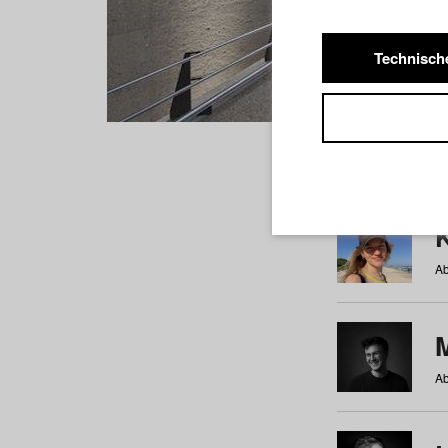
Technisch
Studiere
a
b
c
d
e
f
Ab
Ab