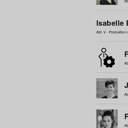
Ab
Isabelle
Abt. V - Produktion
F
Ab
Ab
Ab