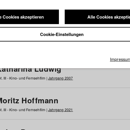
e Cookies akzeptieren
Alle Cookies akzepti
nde / Alumni
Cookie-Einstellungen
g
h
i
j
k
l
m
n
o
p
q
r
s
t
u
v
w
x
y
z
Alle
Impressu
Katharina Ludwig
t. III - Kino- und Fernsehfilm |
Jahrgang 2007
Moritz Hoffmann
t. III - Kino- und Fernsehfilm |
Jahrgang 2021