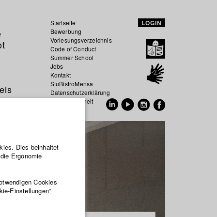
Startseite
LOGIN
e
Bewerbung
Vorlesungsverzeichnis
ot
Code of Conduct
Summer School
Jobs
Kontakt
StuBistroMensa
eis
Datenschutzerklärung
Datensicherheit
EN
DE
ies. Dies beinhaltet
r die Ergonomie
notwendigen Cookies
kie-Einstellungen“