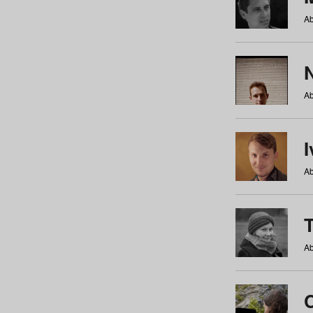
Ab
N
Ab
Ab
Ab