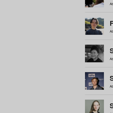
Ab
Ab
Ab
S
Ab