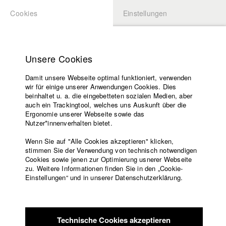
Cookies
Einstellungen
BEWERBUNG
LOGIN
Startseite
Hochschule
Unsere Cookies
Lehrangebot
Damit unsere Webseite optimal funktioniert, verwenden
Lehrende
Studierende / Alumni
wir für einige unserer Anwendungen Cookies. Dies
Filme
beinhaltet u. a. die eingebetteten sozialen Medien, aber
auch ein Trackingtool, welches uns Auskunft über die
Presse
Ergonomie unserer Webseite sowie das
Katharina Ludwig
Freundeskreis
Nutzer*innenverhalten bietet.
Service
Wenn Sie auf "Alle Cookies akzeptieren" klicken,
Abt. III - Kino- und Fernsehfilm |
Jahrgang 2007
stimmen Sie der Verwendung von technisch notwendigen
Cookies sowie jenen zur Optimierung usnerer Webseite
zu. Weitere Informationen finden Sie in den „Cookie-
Englisch
Startseite
Einstellungen“ und in unserer Datenschutzerklärung.
Moritz Hoffmann
Facebook
Bewerbung
Kontakt
Vorlesungsverzeichnis
Abt. III - Kino- und Fernsehfilm |
Jahrgang 2021
Code of
Technische Cookies akzeptieren
Conduct